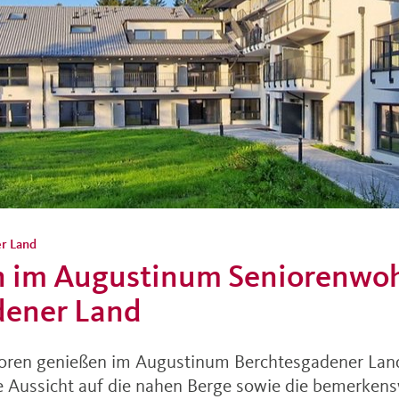
s in
r Land
 im Augustinum Seniorenwo
dener Land
ioren genießen im Augustinum Berchtesgadener Land
he Aussicht auf die nahen Berge sowie die bemerken