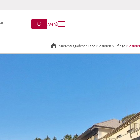
Menü
>
Berchtesgadener Land
>
Senioren & Pflege
>
Senior