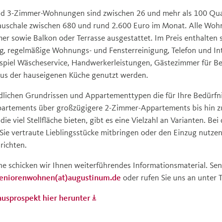
- und 3-Zimmer-Wohnungen sind zwischen 26 und mehr als 100 Q
Pauschale zwischen 680 und rund 2.600 Euro im Monat. Alle Woh
r sowie Balkon oder Terrasse ausgestattet. Im Preis enthalten 
g, regelmäßige Wohnungs- und Fensterreinigung, Telefon und In
spiel Wäscheservice, Handwerkerleistungen, Gästezimmer für Be
us der hauseigenen Küche genutzt werden.
dlichen Grundrissen und Appartementtypen die für Ihre Bedürfn
artements über großzügigere 2-Zimmer-Appartements bis hin 
 viel Stellfläche bieten, gibt es eine Vielzahl an Varianten. B
b Sie vertraute Lieblingsstücke mitbringen oder den Einzug nutz
richten.
 schicken wir Ihnen weiterführendes Informationsmaterial. Sen
seniorenwohnen(at)augustinum.de
oder rufen Sie uns an unter T
usprospekt hier herunter