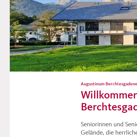
Augustinum Seniorenwohnen
Stilvolle Appartement
Augustinum Berchtesgadene
Willkommen
traumhafter Lage
Berchtesga
Seniorinnen und Sen
Gelände, die herrlic