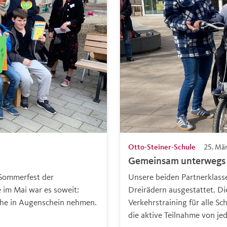
Otto-Steiner-Schule
25. Mä
Gemeinsam unterwegs f
 Sommerfest der
Unsere beiden Partnerklas
 im Mai war es soweit:
Dreirädern ausgestattet. Di
che in Augenschein nehmen.
Verkehrstraining für alle S
die aktive Teilnahme von je