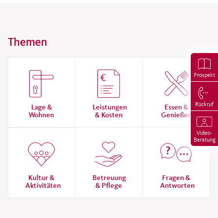
Themen
Prospekt
Rückruf
Lage &
Leistungen
Essen &
Wohnen
& Kosten
Genießen
Video-
Beratung
Kultur &
Betreuung
Fragen &
Aktivitäten
& Pflege
Antworten