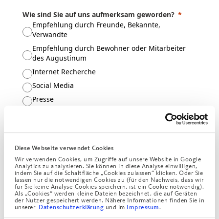
Wie sind Sie auf uns aufmerksam geworden?
Empfehlung durch Freunde, Bekannte,
Verwandte
Empfehlung durch Bewohner oder Mitarbeiter
des Augustinum
Internet Recherche
Social Media
Presse
Werbung in regionalen Zeitungen, Magazinen
Werbung in überregionalen Zeitungen,
Magazinen
Diese Webseite verwendet Cookies
Postwurf
Wir verwenden Cookies, um Zugriffe auf unsere Website in Google
Radio, TV
Analytics zu analysieren. Sie können in diese Analyse einwilligen,
indem Sie auf die Schaltfläche „Cookies zulassen“ klicken. Oder Sie
Messen
lassen nur die notwendigen Cookies zu (für den Nachweis, dass wir
für Sie keine Analyse-Cookies speichern, ist ein Cookie notwendig).
Sonstige Vertriebsveranstaltungen
Als „Cookies“ werden kleine Dateien bezeichnet, die auf Geräten
der Nutzer gespeichert werden. Nähere Informationen finden Sie in
Kulturveranstaltungen
unserer
und im
.
Datenschutzerklärung
Impressum
Vermittler