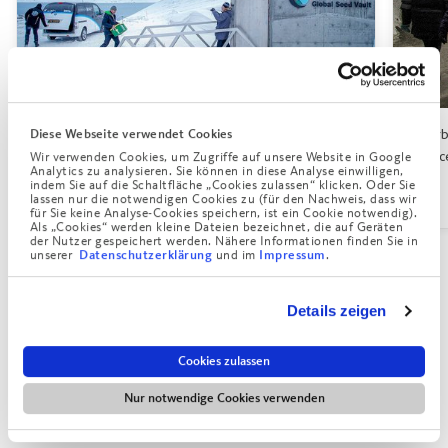
Diese Webseite verwendet Cookies
Eine neue Box mit Saatgut wird angeliefert. / picture
Mitarb
Wir verwenden Cookies, um Zugriffe auf unsere Website in Google
alliance – dpa
allia
Analytics zu analysieren. Sie können in diese Analyse einwilligen,
indem Sie auf die Schaltfläche „Cookies zulassen“ klicken. Oder Sie
lassen nur die notwendigen Cookies zu (für den Nachweis, dass wir
für Sie keine Analyse-Cookies speichern, ist ein Cookie notwendig).
Als „Cookies“ werden kleine Dateien bezeichnet, die auf Geräten
der Nutzer gespeichert werden. Nähere Informationen finden Sie in
unserer
und im
.
Datenschutzerklärung
Impressum
Die genetische Vielfalt in der Saatgutbank stellt aber nicht
nur wertvolles Material für die Pflanzenzucht, sondern
Details zeigen
unterstützt auch viele Bereiche der biologischen
Grundlagenforschung. Manche nennen sie deshalb „Arche
Cookies zulassen
Noah für Pflanzen“ oder erkennen in der frostigen Reserve
Nur notwendige Cookies verwenden
eine Lebensversicherung für die mehr als acht Milliarden
Menschen dieser Erde. Die Kälte brauchen sie unbedingt,