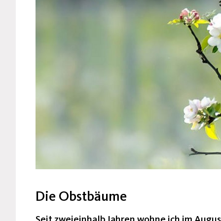
Die Obstbäume
Seit
zweieinhalb
Jahren wohne ich im Augus