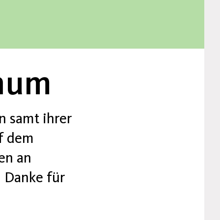
inum
n samt ihrer
uf dem
en an
 Danke für