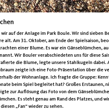
mchen
 wir auf der Anlage im Park Boule. Wir sind sieben B
re alt. Am 31. Oktober, am Ende der Spielsaison, be
rachten einer Blume. Es war ein Gänseblümchen, a
annt. Wir Bouler verabschiedeten uns für diese Sa
rafierte die Blume, legte unsere Stahlkugeln dabei. 
ubraum zeigte ich eine Foto-Präsentation über die 
erhalb der Wohnanlage. Ich fragte die Gruppe: Kennt
onate beim Spiel begleitet hat? Großes Erstaunen, 
eigte zur Auflösung das Foto von dem Gänseblümchen
ümchen. Es steht genau am Rand des Platzes, und wir
 diesen „Fan“ wieder zu sehen.