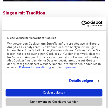
Singen mit Tradition
Wenn sich zwei renommierte Institutionen zusammentun,
kommt meistens etwas Gutes heraus – so auch beim
gemeinsamen Wirken des Dortmunder Augustinum und
Diese Webseite verwendet Cookies
der dortigen Chorakademie, der mit fast 1.000 Sängerinnen
Wir verwenden Cookies, um Zugriffe auf unsere Website in Google
Analytics zu analysieren. Sie können in diese Analyse einwilligen,
und Sängern größten Singschule Europas. Seit vielen Jahren
indem Sie auf die Schaltfläche „Cookies zulassen“ klicken. Oder Sie
ist der KinderKonzertchor der Akademie mit einem
lassen nur die notwendigen Cookies zu (für den Nachweis, dass wir
für Sie keine Analyse-Cookies speichern, ist ein Cookie notwendig).
Weihnachtskonzert zu Gast im Augustinum, und seit einigen
Als „Cookies“ werden kleine Dateien bezeichnet, die auf Geräten
der Nutzer gespeichert werden. Nähere Informationen finden Sie in
Jahren wird auch der Haus-Chor von einer Musikerin der
unserer
und im
.
Datenschutzerklärung
Impressum
Chorakademie geleitet: Tabea Creutz stand bereits als Kind
mit dem Chor auf der Bühne der Seniorenresidenz. Heute
Details zeigen
studieren sie und ihr Kollege Gregor Stachowiak einmal in
der Woche mit etwa 15 Bewohnerinnen bekannte und
Cookies zulassen
beliebte Volkslieder ein und gerne auch Liedgut aus den
1920er Jahren. Zuletzt für das Frühlingskonzert und bald
Nur notwendige Cookies verwenden
schon wieder für das Weihnachtskonzert, das nun nicht