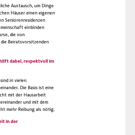
nliche Austausch, um Dinge
chen Häuser einen eigenen
en Seniorenresidenzen
emeinschaft einbinden
rse, die von
die Beiratsvorsitzenden
ilft dabei, respektvoll im
ind in vielen
nander. Die Basis ist eine
icht mit der Hausarbeit
tereinander und mit dem
cht mehr Reibung als nötig.
it in der