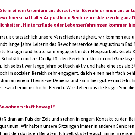
 Sie in einem Gremium aus derzeit vier Bewohnerinnen aus unt
ewohnerschaft aller Augustinum Seniorenresidenzen in ganz 
nlichkeiten, Hintergründe oder Lebenserfahrungen kommen h
at ist tatsächlich unsere Verschiedenartigkeit, wir kommen aus u
ndt lange Jahre Leiterin des Bewohnerservice i
m Augustinum
Bad N
te Biologin und heute sehr engagiert in der Hospizarbeit. Gisela
r
Schulrätin und zuständig für den Bereich Inklusion und Ganztag
n
. Ich selbst war lange Jahre politisch aktiv und habe eine soziale 
noch im sozialen Bereich sehr engagiert, da ich einen mehrfach beh
 dran an einem Thema wie Demenz und kann hier gut vermitteln. E
der zwischenmenschliche Bereich. Wir stellen uns die Frage: Sind d
e Bewohnerschaft bewegt?
Maß dran am Puls der Zeit und stehen in engem Kontakt zu den Beir
gustinum. Wir halten unsere Sitzungen immer in anderen Senioren
h mit den dortigen Beiräten. Ich selbst stehe auch immer in enge