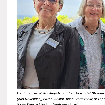
Der Sprecherrat des Augustinum: Dr. Doris Tittel (Brauns
(Bad Neuenahr), Bärbel Reindl (Bonn, Vorsitzende des Spr
Gisela Klaus (München-Neufriedenheim)