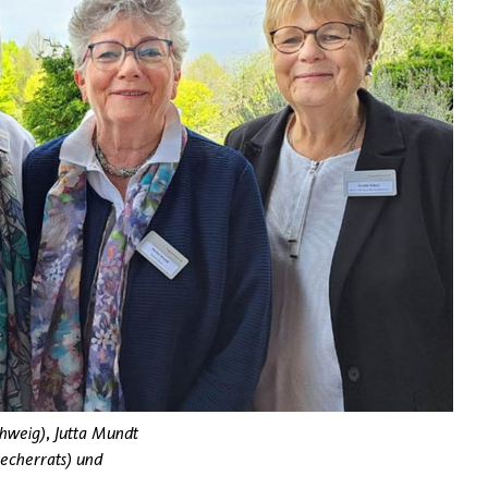
chweig), Jutta Mundt
echerrats) und