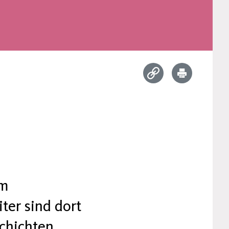
um
ter sind dort
chichten,