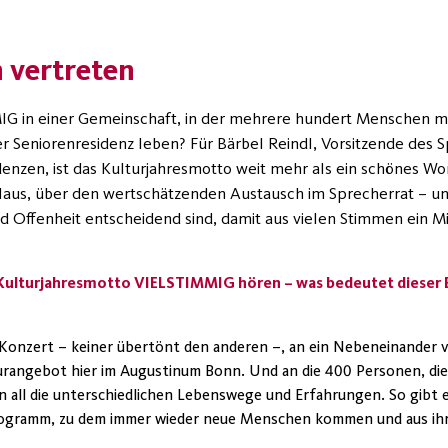
 vertreten
 in einer Gemeinschaft, in der mehrere hundert Menschen mi
r Seniorenresidenz leben? Für Bärbel Reindl, Vorsitzende des 
nzen, ist das Kulturjahresmotto weit mehr als ein schönes Wort
 Haus, über den wertschätzenden Austausch im Sprecherrat – u
nd Offenheit entscheidend sind, damit aus vielen Stimmen ein Mi
s Kulturjahresmotto VIELSTIMMIG hören – was bedeutet dieser B
 Konzert – keiner übertönt den anderen –, an ein Nebeneinander v
urangebot hier im Augustinum Bonn. Und an die 400 Personen, die
n all die unterschiedlichen Lebenswege und Erfahrungen. So gibt e
Programm, zu dem immer wieder neue Menschen kommen und aus ih