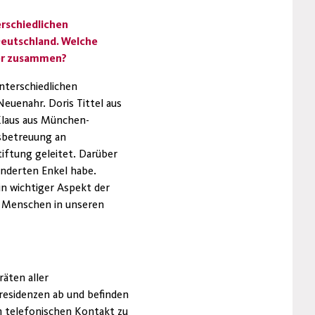
erschiedlichen
Deutschland. Welche
ier zusammen?
nterschiedlichen
euenahr. Doris Tittel aus
 Klaus aus München-
esbetreuung an
Stiftung geleitet. Darüber
inderten Enkel habe.
in wichtiger Aspekt der
ie Menschen in unseren
äten aller
residenzen ab und befinden
m telefonischen Kontakt zu