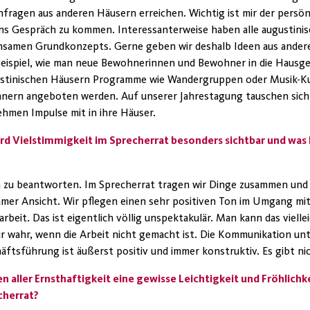
fragen aus anderen Häusern erreichen. Wichtig ist mir der persö
 ins Gespräch zu kommen. Interessanterweise haben
alle
augustinis
insamen Grundkonzepts. Gerne geben wir
deshalb
Ideen aus ander
m Beispiel, wie man neue Bewohnerinnen und Bewohner in die Hausg
ugustinischen Häusern Programme wie Wandergruppen oder Musik-Ku
rn angeboten werden. Auf unserer Jahrestagung tauschen sich 
nehmen Impulse mit in
ihre
Häuser.
rd Vielstimmigkeit im Sprecherrat besonders sichtbar und was h
ch zu beantworten. Im Sprecherrat tragen wir Dinge zusammen und s
r Ansicht. Wir pflegen einen sehr positiven Ton im Umgang mitei
beit. Das ist eigentlich völlig unspektakulär. Man kann das vielle
r wahr, wenn die Arbeit nicht gemacht ist. Die Kommunikation un
äftsführung ist äußerst positiv und immer konstruktiv. Es gibt ni
n aller Ernsthaftigkeit eine gewisse Leichtigkeit und Fröhlichke
herrat?