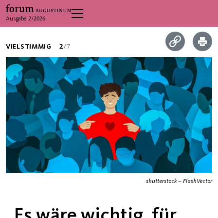
Ausgabe 2/2026
VIELSTIMMIG
2
/7
shutterstock – FlashVector
„Es wäre wichtig, für