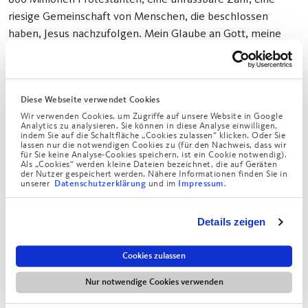
riesige Gemeinschaft von Menschen, die beschlossen
haben, Jesus nachzufolgen. Mein Glaube an Gott, meine
Freundschaft zu Jesus Christus wird von dem
Missbrauchsskandal nicht berührt. Gleichzeitig muss die
Kirche alles dafür tun, um Missbrauch so gut wie möglich
Diese Webseite verwendet Cookies
zu verhindern. Zur Wahrheit gehört aber auch, dass
Wir verwenden Cookies, um Zugriffe auf unsere Website in Google
Missbrauch ein gesellschaftliches Phänomen ist. Am
Analytics zu analysieren. Sie können in diese Analyse einwilligen,
indem Sie auf die Schaltfläche „Cookies zulassen“ klicken. Oder Sie
häufigsten findet er innerhalb der Familie statt.
lassen nur die notwendigen Cookies zu (für den Nachweis, dass wir
für Sie keine Analyse-Cookies speichern, ist ein Cookie notwendig).
Als „Cookies“ werden kleine Dateien bezeichnet, die auf Geräten
der Nutzer gespeichert werden. Nähere Informationen finden Sie in
unserer
und im
.
Datenschutzerklärung
Impressum
Details zeigen
Cookies zulassen
Nur notwendige Cookies verwenden