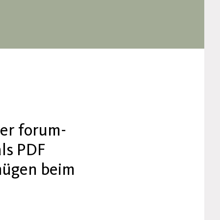
ser forum-
als PDF
nügen beim