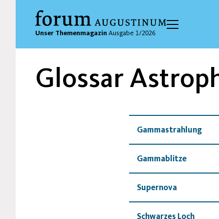
Unser Themenmagazin
Ausgabe 1/2026
Glossar Astrop
Gammastrahlung
Gammablitze
Supernova
Schwarzes Loch