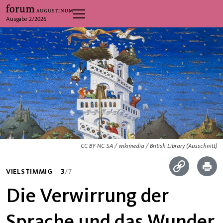
Ausgabe 2/2026
CC BY-NC-SA / wikimedia / British Library (Ausschnitt)
VIELSTIMMIG
3
/7
Die Verwirrung der
Sprache und das Wunder