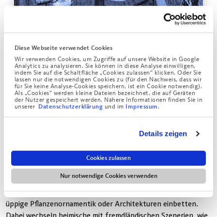
Diese Webseite verwendet Cookies
Stundenbücher waren persönliche Gebetbücher für den
Wir verwenden Cookies, um Zugriffe auf unsere Website in Google
reichen und lesekundigen Adel, eine bildgewordene Andacht,
Analytics zu analysieren. Sie können in diese Analyse einwilligen,
indem Sie auf die Schaltfläche „Cookies zulassen“ klicken. Oder Sie
die die biblischen Texte nicht nur erzählte, sondern auch mit
lassen nur die notwendigen Cookies zu (für den Nachweis, dass wir
für Sie keine Analyse-Cookies speichern, ist ein Cookie notwendig).
feinen Miniaturen in aufwendig gestalteten Initialen oder
Als „Cookies“ werden kleine Dateien bezeichnet, die auf Geräten
ganzseitigen Abbildungen illustrierte. Eine der kostbarsten
der Nutzer gespeichert werden. Nähere Informationen finden Sie in
unserer
und im
.
Datenschutzerklärung
Impressum
dieser mittelalterlichen Handschriften ist das sogenannte
Bedford-Stundenbuch, das heute in der British Library
aufbewahrt wird. Das zu Beginn des 15. Jahrhunderts
Details zeigen
entstandene Werk erhielt seinen Titel nach dem englischen
Herzog von Bedford, der es seiner Frau Anna von Burgund als
Cookies zulassen
Hochzeitsgabe geschenkt haben soll. Es umfasst 587 Seiten
Nur notwendige Cookies verwenden
mit insgesamt mehr als 1.250 farbenprächtigen Miniaturen,
die die Geschichten des Alten und des Neuen Testaments in
üppige Pflanzenornamentik oder Architekturen einbetten.
Dabei wechseln heimische mit fremdländischen Szenerien, wie