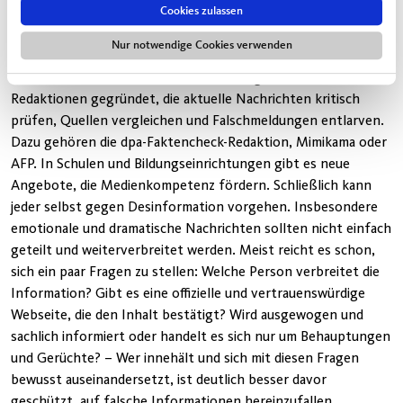
Cookies zulassen
beispielsweise keine
„Dark Patterns“
verwenden, also Tricks,
mit denen Kunden irregeführt werden.
Nur notwendige Cookies verwenden
Viele Medienhäuser haben inzwischen eigene Faktencheck-
Redaktionen gegründet, die aktuelle Nachrichten kritisch
prüfen, Quellen vergleichen und Falschmeldungen entlarven.
Dazu gehören die dpa-Faktencheck-Redaktion, Mimikama oder
AFP. In Schulen und Bildungseinrichtungen gibt es neue
Angebote, die Medienkompetenz fördern. Schließlich kann
jeder selbst gegen Desinformation vorgehen. Insbesondere
emotionale und dramatische Nachrichten sollten nicht einfach
geteilt und weiterverbreitet werden. Meist reicht es schon,
sich ein paar Fragen zu stellen: Welche Person verbreitet die
Information? Gibt es eine offizielle und vertrauenswürdige
Webseite, die den Inhalt bestätigt? Wird ausgewogen und
sachlich informiert oder handelt es sich nur um Behauptungen
und Gerüchte? – Wer innehält und sich mit diesen Fragen
bewusst auseinandersetzt, ist deutlich besser davor
geschützt, auf falsche Informationen hereinzufallen.