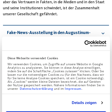
aber das Vertrauen in Fakten, in die Medien und in den Staat
und seine Institutionen schwindet, ist der Zusammenhalt
unserer Gesellschaft gefährdet.
Fake-News-Ausstellung in den Augustinum-
Häusern
Immerhin hat sich in den letzten Jahren einiges getan, um
Diese Webseite verwendet Cookies
Fake News und Falschinformationen zu bekämpfen. Mit dem
Wir verwenden Cookies, um Zugriffe auf unsere Website in Google
Analytics zu analysieren. Sie können in diese Analyse einwilligen,
sogenannten AI Act wurde 2024 ein mächtiges Instrument
indem Sie auf die Schaltfläche „Cookies zulassen“ klicken. Oder Sie
lassen nur die notwendigen Cookies zu (für den Nachweis, dass wir
geschaffen, um den aggressiven Wildwuchs und die disruptiven
für Sie keine Analyse-Cookies speichern, ist ein Cookie notwendig).
Auswirkungen der KI-Technologie zu regulieren. Hier geht es
Als „Cookies“ werden kleine Dateien bezeichnet, die auf Geräten
der Nutzer gespeichert werden. Nähere Informationen finden Sie in
etwa darum, eine digitale Kontrolle, wie sie in China mit „Social
unserer
und im
.
Datenschutzerklärung
Impressum
Scoring“ schon üblich ist, zu verbieten. Das EU-Gesetz über
digitale Dienste, „Digital Service Act“ (DSA), verschafft vor
Details zeigen
allem Verbrauchern mehr Rechte. Zudem werden große
Plattformen wie Google stärker kontrolliert und dürfen