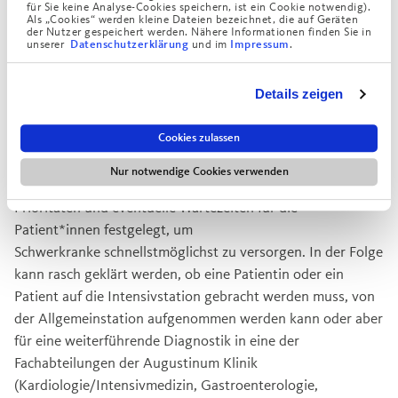
Behandlungsplatz mit einem Monitor zur
für Sie keine Analyse-Cookies speichern, ist ein Cookie notwendig).
Als „Cookies“ werden kleine Dateien bezeichnet, die auf Geräten
Überwachung von Herzfrequenz, Blutdruck und
der Nutzer gespeichert werden. Nähere Informationen finden Sie in
Sauerstoffgehalt im Blut ausgestattet.
unserer
und im
.
Datenschutzerklärung
Impressum
Wichtige Untersuchungen wie Blutuntersuchungen, EKG,
Details zeigen
Ultraschall und Röntgen können hier ohne Zeitverlust
durchgeführt werden.
Cookies zulassen
Nach einer Ersteinschätzung des Zustands durch eine
Nur notwendige Cookies verwenden
Ärztin oder einen Arzt werden in der Notaufnahme
Prioritäten und eventuelle Wartezeiten für die
Patient*innen festgelegt, um
Schwerkranke schnellstmöglichst zu versorgen. In der Folge
kann rasch geklärt werden, ob eine Patientin oder ein
Patient auf die Intensivstation gebracht werden muss, von
der Allgemeinstation aufgenommen werden kann oder aber
für eine weiterführende Diagnostik in eine der
Fachabteilungen der Augustinum Klinik
(Kardiologie/Intensivmedizin, Gastroenterologie,