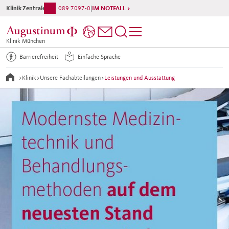
Klinik Zentrale
089 7097-0
|
IM NOTFALL >
Klinik München
Barrierefreiheit
Einfache Sprache
>
Klinik
>
Unsere Fachabteilungen
>
Leistungen und Ausstattung