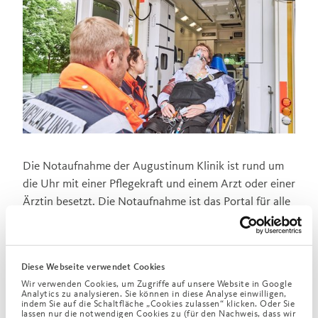
Die Notaufnahme der Augustinum Klinik ist rund um
die Uhr mit einer Pflegekraft und einem Arzt oder einer
Ärztin besetzt. Die Notaufnahme ist das Portal für alle
Patient*innen mit akuten, vor allem internistischen
Erkrankungen oder Notfälle in kritischem Zustand.
Neben der Überwachung und Stabilisierung der
Diese Webseite verwendet Cookies
Patientin oder des Patienten wird eine rasche
Wir verwenden Cookies, um Zugriffe auf unsere Website in Google
Analytics zu analysieren. Sie können in diese Analyse einwilligen,
Diagnostik und Therapie angestrebt. Dazu ist jeder
indem Sie auf die Schaltfläche „Cookies zulassen“ klicken. Oder Sie
lassen nur die notwendigen Cookies zu (für den Nachweis, dass wir