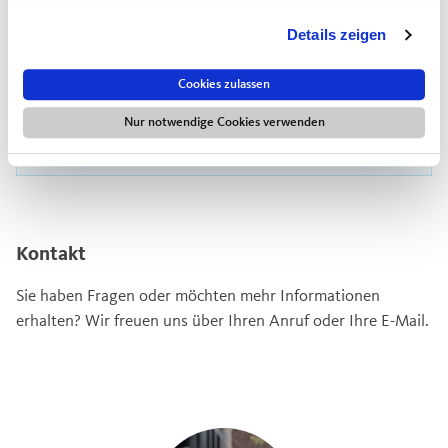
Altar-, Zeichnungs-, Doppelparallelfalz sowie
Details zeigen
benutzerdefinierte Falze der Formate A3, A4
und A5
Cookies zulassen
Frankieren per Automat oder per Hand
Nur notwendige Cookies verwenden
Individuelle Angebotsgestaltung je Auftrag
Kontakt
Sie haben Fragen oder möchten mehr Informationen
erhalten? Wir freuen uns über Ihren Anruf oder Ihre E-Mail.