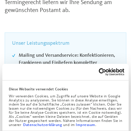
Termingerecht liefern wir Ihre Sendung am
gewünschten Postamt ab.
Unser Leistungsspektrum
Mailing und Versandservice: Konfektionieren,
Frankieren und Einliefern kompletter
Sendungen; Bestücken, Verschließen und
Versenden von Mailings
Info-Brief national und international
Diese Webseite verwendet Cookies
Info-Post
Wir verwenden Cookies, um Zugriffe auf unsere Website in Google
Analytics zu analysieren. Sie können in diese Analyse einwilligen,
Individueller Mailingversand: Wir versenden
indem Sie auf die Schaltfläche „Cookies zulassen“ klicken. Oder Sie
lassen nur die notwendigen Cookies zu (für den Nachweis, dass wir
individuelle, auf Ihre Wünsche angepasste
für Sie keine Analyse-Cookies speichern, ist ein Cookie notwendig).
Als „Cookies“ werden kleine Dateien bezeichnet, die auf Geräten
Mailingaktionen jeglicher Größenordnung
der Nutzer gespeichert werden. Nähere Informationen finden Sie in
unserer
und im
.
Datenschutzerklärung
Impressum
Maschinenfalz: Wickel-, Zickzack-, Einfach-,