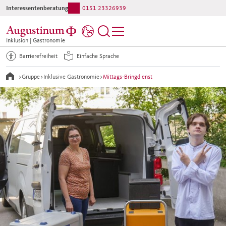
Interessentenberatung:
0151 23326939
Inklusion | Gastronomie
Barrierefreiheit
Einfache Sprache
>
Gruppe
>
Inklusive Gastronomie
>
Mittags-Bringdienst