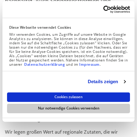
nachhaltig. Auch Sonderkostformen und
diätetische Anforderungen können
berücksichtigt werden.
Diese Webseite verwendet Cookies
Einrichtungen, die unser Bringdienst an Wochentagen
Wir verwenden Cookies, um Zugriffe auf unsere Website in Google
regelmäßig beliefert:
Analytics zu analysieren. Sie können in diese Analyse einwilligen,
indem Sie auf die Schaltfläche „Cookies zulassen“ klicken. Oder Sie
lassen nur die notwendigen Cookies zu (für den Nachweis, dass wir
Grundschule in der Paulckestraße 10 (außer freitags)
für Sie keine Analyse-Cookies speichern, ist ein Cookie notwendig).
Als „Cookies“ werden kleine Dateien bezeichnet, die auf Geräten
Augustinum Tagesstätte in der Rainfarnstraße
der Nutzer gespeichert werden. Nähere Informationen finden Sie in
unserer
und im
.
Datenschutzerklärung
Impressum
Kindergarten „Sternstunden“ in der James-Loeb-Straße
Pfennigparade
Werkstätten in Unterschleißheim
Details zeigen
- Heilpädagogische Tagesstätte
- Kindergarten und Kita
Cookies zulassen
- Hort
Nur notwendige Cookies verwenden
- Pfennigparade SVE, Vorschule mit stark
beeinträchtigten Kindern
Wir legen großen Wert auf regionale Zutaten, die wir