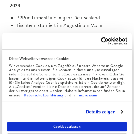
2023
B2Run Firmenläufe in ganz Deutschland
Tischtennisturniert im Augustinum Mölln
2020 – 2022
keine Sportveranstaltungen aufgrund der Corona-
Pandemie
Diese Webseite verwendet Cookies
Wir verwenden Cookies, um Zugriffe auf unsere Website in Google
Analytics zu analysieren. Sie können in diese Analyse einwilligen,
indem Sie auf die Schaltfläche „Cookies zulassen“ klicken. Oder Sie
2019
lassen nur die notwendigen Cookies zu (für den Nachweis, dass wir
für Sie keine Analyse-Cookies speichern, ist ein Cookie notwendig).
Als „Cookies“ werden kleine Dateien bezeichnet, die auf Geräten
B2Run Firmenläufe in ganz Deutschland
der Nutzer gespeichert werden. Nähere Informationen finden Sie in
unserer
und im
.
Datenschutzerklärung
Impressum
2018
Details zeigen
Tischtennisturnier des Augustinum im Allgäu
Tagesausflug zum Skifahren nach Ellmau
Cookies zulassen
Bergwochenende in den Stubaier Alpen