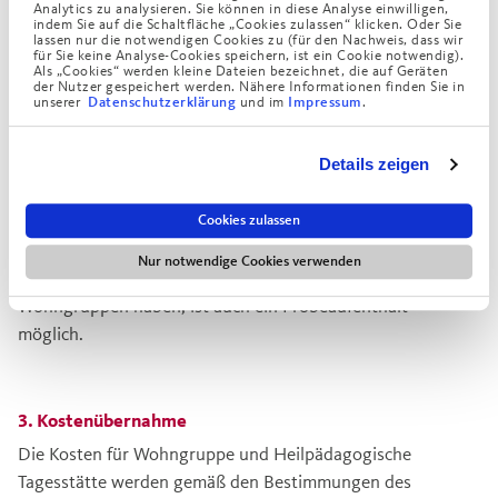
Analytics zu analysieren. Sie können in diese Analyse einwilligen,
indem Sie auf die Schaltfläche „Cookies zulassen“ klicken. Oder Sie
1. Fragenbogen für Interessent*innen
lassen nur die notwendigen Cookies zu (für den Nachweis, dass wir
für Sie keine Analyse-Cookies speichern, ist ein Cookie notwendig).
Als „Cookies“ werden kleine Dateien bezeichnet, die auf Geräten
Bitte füllen Sie zunächst den
Fragenbogen für
der Nutzer gespeichert werden. Nähere Informationen finden Sie in
Interessent*innen
aus. Wir setzen uns dann
unserer
und im
.
Datenschutzerklärung
Impressum
schnellstmöglich mit Ihnen in Verbindung.
Details zeigen
2. Kennenlern- und Informationsgespräch
Cookies zulassen
Anschließend laden wir Sie zu einem Kennenlern- und
Nur notwendige Cookies verwenden
Informationsgespräch ein. Sollten Sie Interesse an unseren
Wohngruppen haben, ist auch ein Probeaufenthalt
möglich.
3. Kostenübernahme
Die Kosten für Wohngruppe und Heilpädagogische
Tagesstätte werden gemäß den Bestimmungen des