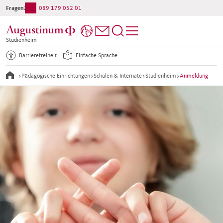
Fragen?
089 179 052 01
Studienheim
Barrierefreiheit
Einfache Sprache
>
Pädagogische Einrichtungen
>
Schulen & Internate
>
Studienheim
>
Anmeldung