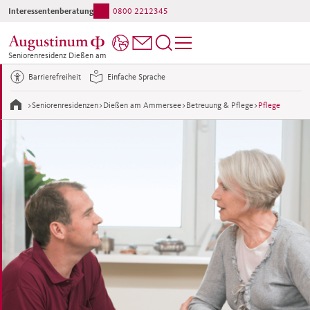
Interessentenberatung:
0800 2212345
Ihr direkter Kontakt ins Haus:
08807 70-0
Seniorenresidenz Dießen am
Ammersee
Barrierefreiheit
Einfache Sprache
>
Seniorenresidenzen
>
Dießen am Ammersee
>
Betreuung & Pflege
>
Pflege