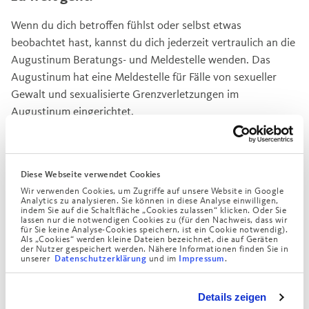
Wenn du dich betroffen fühlst oder selbst etwas
beobachtet hast, kannst du dich jederzeit vertraulich an die
Augustinum Beratungs- und Meldestelle wenden. Das
Augustinum hat eine Meldestelle für Fälle von sexueller
Gewalt und sexualisierte Grenzverletzungen im
Augustinum eingerichtet.
Sexuelle Grenzverletzungen sind Verhaltensweisen, die die
körperlichen, psychischen oder Schamgrenzen anderer
überschreiten, ohne bereits einen sexuellen Übergriff oder
Diese Webseite verwendet Cookies
strafrechtlich relevante Formen sexualisierter Gewalt
Wir verwenden Cookies, um Zugriffe auf unsere Website in Google
Analytics zu analysieren. Sie können in diese Analyse einwilligen,
darzustellen. Grenzverletzungen werden meist
indem Sie auf die Schaltfläche „Cookies zulassen“ klicken. Oder Sie
lassen nur die notwendigen Cookies zu (für den Nachweis, dass wir
unabsichtlich verübt, können subjektiv aber als sehr
für Sie keine Analyse-Cookies speichern, ist ein Cookie notwendig).
Als „Cookies“ werden kleine Dateien bezeichnet, die auf Geräten
unangenehm erlebt werden. Sexualisierte Gewalt beginnt
der Nutzer gespeichert werden. Nähere Informationen finden Sie in
bei sexuellen Übergriffen.
unserer
und im
.
Datenschutzerklärung
Impressum
Details zeigen