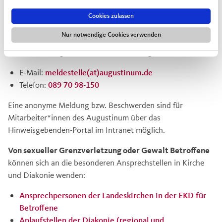
Beratungs- und Meldestelle sexuelle
Cookies zulassen
Grenzverletzung und sexualisierte Gewalt im
Augustinum
Nur notwendige Cookies verwenden
Rechtsabteilung in der Zentralverwaltung in München:
E-Mail:
meldestelle(at)augustinum.de
Telefon:
089 70 98-150
Eine anonyme Meldung bzw. Beschwerden sind für
Mitarbeiter*innen des Augustinum über das
Hinweisgebenden-Portal im Intranet möglich.
Von sexueller Grenzverletzung oder Gewalt Betroffene
können sich an die besonderen Ansprechstellen in Kirche
und Diakonie wenden:
Ansprechpersonen der Landeskirchen in der EKD für
Betroffene
Anlaufstellen der Diakonie (regional und