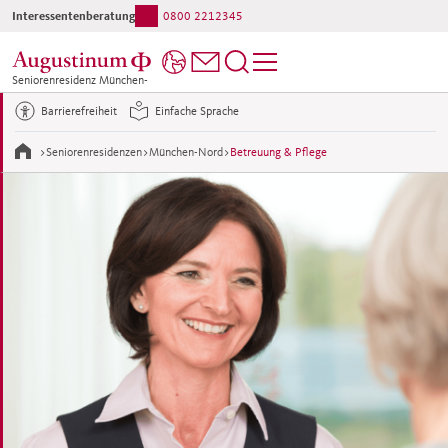
Interessentenberatung:
0800 2212345
Ihr direkter Kontakt ins Haus:
089 3858-0
Seniorenresidenz München-
Nord
Barrierefreiheit
Einfache Sprache
>
Seniorenresidenzen
>
München-Nord
>
Betreuung & Pflege