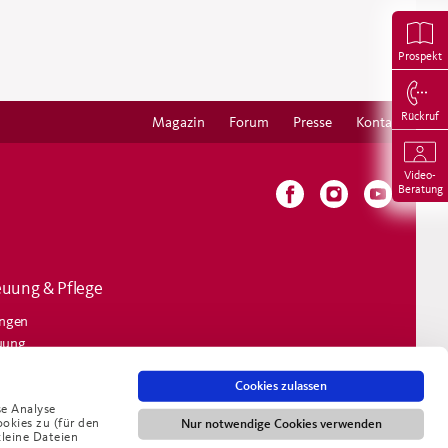
Prospekt
Rückruf
Magazin
Forum
Presse
Kontakt
Video-
Beratung
euung & Pflege
ungen
uung
e
ekosten
Cookies zulassen
se Analyse
ookies zu (für den
Nur notwendige Cookies verwenden
kleine Dateien