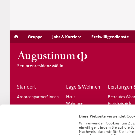
Gruppe
Jobs & Karriere
Freiwilligendienste
Seniorenresidenz Mölln
Standort
Lage & Wohnen
Leistungen 
Ansprechpartner*innen
Haus
Betreutes Woh
Wohnung
Preisbeispiele
Lageplan
Umgebung
Diese Webseite verwendet Cook
Wir verwenden Cookies, um Zugri
einwilligen, indem Sie auf die S
Nachweis, dass wir für Sie kein