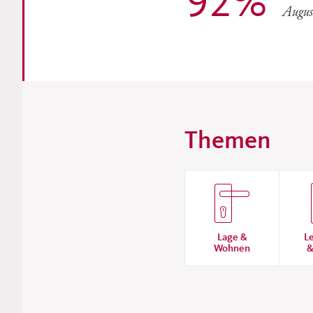
92
%
Augus
Themen
Lage &
L
Wohnen
&