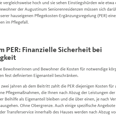
ife vergleichsweise hoch und sie sehen Einstiegshürden wie etw
Bewohner der Augustinum Seniorenresidenzen müssen sich darü
nserer hauseigenen Pflegekosten-Ergänzungsregelung (PER) ein
en im Pflegefall.
 PER: Finanzielle Sicherheit bei
gkeit
re Bewohnerinnen und Bewohner die Kosten für notwendige kör
 fest definierten Eigenanteil beschränken.
zwei Jahren ab dem Beitritt zahlt die PER diejenigen Kosten für a
e Pflegemaßnahmen, die Ihnen nach Abzug der Leistungen der g
r Beihilfe als Eigenanteil bleiben und die über einen, je nach Ver
hinausgehen. Ohne Obergrenze. Auch einige spezifische Angebot
der Transferservice innerhalb des Hauses werden nach Abzug vo