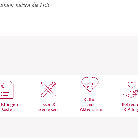
tinum nutzen die PER
Kultur
eistungen
Essen &
und
Betreu
 Kosten
Genießen
Aktivitäten
& Pfle