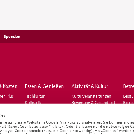
Spenden
& Kosten
Essen & Genießen
Aktivität & Kultur
Betr
nen Plus
Tischkultur
Kulturveranstaltungen
Leist
Kulinarik
Bewegung & Gesundheit
Betre
Gastronomie
Kurse & Gruppen
Pfleg
Feste & Feiern
Pfleg
ies
Ausflüge & Reisen
ffe auf unsere Website in Google Analytics zu analysieren. Sie können in die
chaltfläche „Cookies zulassen“ klicken. Oder Sie lassen nur die notwendigen C
Seelsorge
e Analyse-Cookies speichern, ist ein Cookie notwendig). Als „Cookies“ werden 