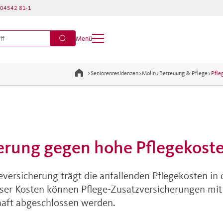
04542 81-1
Menü
>
Seniorenresidenzen
>
Mölln
>
Betreuung & Pflege
>
Pfle
erung gegen hohe Pflegekost
eversicherung trägt die anfallenden Pflegekosten in
eser Kosten können Pflege-Zusatzversicherungen mit 
haft abgeschlossen werden.