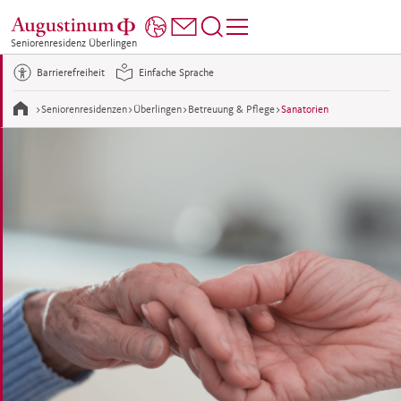
Seniorenresidenz Überlingen
Barrierefreiheit
Einfache Sprache
>
Seniorenresidenzen
>
Überlingen
>
Betreuung & Pflege
>
Sanatorien