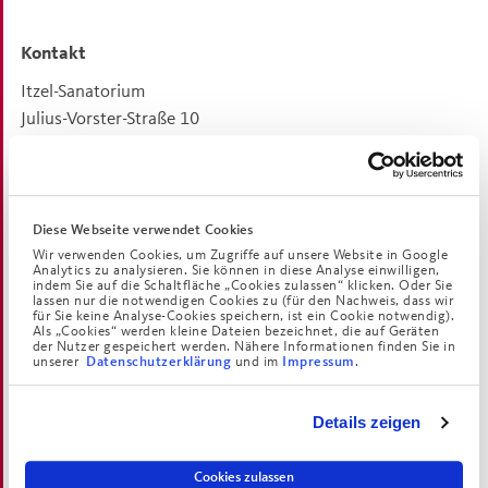
Kontakt
Itzel-Sanatorium
Julius-Vorster-Straße 10
53227
Bonn-Oberkassel
Ihre Ansprechpartnerin
Sandra Gaßka
(Einzugsberatung)
Diese Webseite verwendet Cookies
Telefon:
0228 9705-0
Wir verwenden Cookies, um Zugriffe auf unsere Website in Google
Analytics zu analysieren. Sie können in diese Analyse einwilligen,
E-Mail:
itzel-sanatorium(at)augustinum.de
indem Sie auf die Schaltfläche „Cookies zulassen“ klicken. Oder Sie
lassen nur die notwendigen Cookies zu (für den Nachweis, dass wir
für Sie keine Analyse-Cookies speichern, ist ein Cookie notwendig).
Als „Cookies“ werden kleine Dateien bezeichnet, die auf Geräten
der Nutzer gespeichert werden. Nähere Informationen finden Sie in
unserer
und im
.
Datenschutzerklärung
Impressum
Das Sanatorium Schwindegg
Das Sanatorium Schwindegg ist ein behütendes Pflegeheim
Details zeigen
60 Kilometer östlich von München im Landkreis Mühldorf
am Inn. Der Ort ist ein idealer Ausgangspunkt für Ausflüge
Cookies zulassen