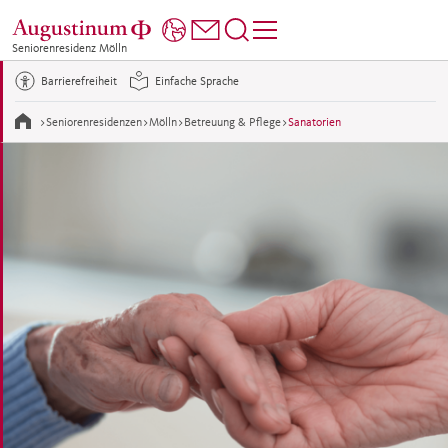
Seniorenresidenz Mölln
Barrierefreiheit
Einfache Sprache
>
Seniorenresidenzen
>
Mölln
>
Betreuung & Pflege
>
Sanatorien