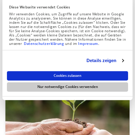
Diese Webseite verwendet Cookies
Augustinum Wohnstätten
3. Februar 2026
Wir verwenden Cookies, um Zugriffe auf unsere Website in Google
Mehr Lebensqualität durch Mobilität
Analytics zu analysieren. Sie können in diese Analyse einwilligen,
indem Sie auf die Schaltfläche „Cookies zulassen“ klicken. Oder Sie
Mit dem neuen Ford Bus haben wir einen großen
lassen nur die notwendigen Cookies zu (für den Nachweis, dass wir
für Sie keine Analyse-Cookies speichern, ist ein Cookie notwendig).
Schritt hin zu mehr Selbstbestimmung und Teilhabe
Als „Cookies“ werden kleine Dateien bezeichnet, die auf Geräten
der Nutzer gespeichert werden. Nähere Informationen finden Sie in
für unsere Bewohner*innen gemacht. Dank der
unserer
und im
.
Datenschutzerklärung
Impressum
zusätzlichen Mobilität können Ausflüge, Arztbesuche
und kulturelle Aktivitäten nun einfacher und
Details zeigen
spontaner organisiert werden.
Cookies zulassen
Nur notwendige Cookies verwenden