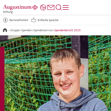
Stiftung
Barrierefreiheit
Einfache Sprache
>
Gruppe
>
Spenden
>
Spendenservice
>
Spendenbericht 2025