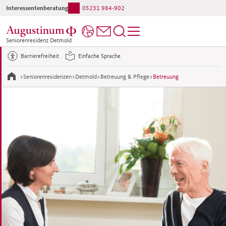
Interessentenberatung:
05231 984-902
Ihr direkter Kontakt ins Haus:
05231 984-0
Seniorenresidenz Detmold
Barrierefreiheit
Einfache Sprache
>
Seniorenresidenzen
>
Detmold
>
Betreuung & Pflege
>
Betreuung