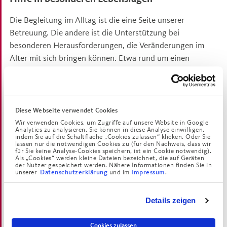
Die Begleitung im Alltag ist die eine Seite unserer
Betreuung. Die andere ist die Unterstützung bei
besonderen Herausforderungen, die Veränderungen im
Alter mit sich bringen können. Etwa rund um einen
Krankenhaus-Aufenthalt oder beim Verlust von
Angehörigen. Die Mitarbeiterinnen und Mitarbeiter des
Bewohnerservices stehen Ihnen in jeder Lebenslage zur
Seite und beraten Sie kompetent. Ganz nach Ihren
Diese Webseite verwendet Cookies
Wünschen und Bedürfnissen. Denn auch hier gilt: Sie
Wir verwenden Cookies, um Zugriffe auf unsere Website in Google
Analytics zu analysieren. Sie können in diese Analyse einwilligen,
entscheiden!
indem Sie auf die Schaltfläche „Cookies zulassen“ klicken. Oder Sie
lassen nur die notwendigen Cookies zu (für den Nachweis, dass wir
für Sie keine Analyse-Cookies speichern, ist ein Cookie notwendig).
Als „Cookies“ werden kleine Dateien bezeichnet, die auf Geräten
der Nutzer gespeichert werden. Nähere Informationen finden Sie in
unserer
und im
.
Datenschutzerklärung
Impressum
Geist und Seele in guten Händen
In einem von christlichem Handeln geprägten Haus wie
Details zeigen
dem Augustinum wird großer Wert auch auf die Seelsorge
gelegt. Wir sind für Sie da in Krisenzeiten und stehen Ihnen
Cookies zulassen