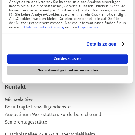
Offen und herzlich auf andere Menschen
Analytics zu analysieren. Sie können in diese Analyse einwilligen,
indem Sie auf die Schaltfläche „Cookies zulassen“ klicken. Oder Sie
zugehen können
lassen nur die notwendigen Cookies zu (für den Nachweis, dass wir
für Sie keine Analyse-Cookies speichern, ist ein Cookie notwendig).
Viel Verständnis und Geduld im Umgang mit
Als „Cookies“ werden kleine Dateien bezeichnet, die auf Geräten
der Nutzer gespeichert werden. Nähere Informationen finden Sie in
unseren Klient*innen mitbringen
unserer
und im
.
Datenschutzerklärung
Impressum
Gutes Deutsch sprechen, da sich einige
unserer Klient*innen nur schwer verständigen
Details zeigen
können
Cookies zulassen
Nur notwendige Cookies verwenden
Kontakt
Michaela Siegl
Beauftragte Freiwilligendienste
Augustinum Werkstätten, Förderbereiche und
Seniorentagesstätte
Hirschplanallee 2 · 85764 Oberschleißheim