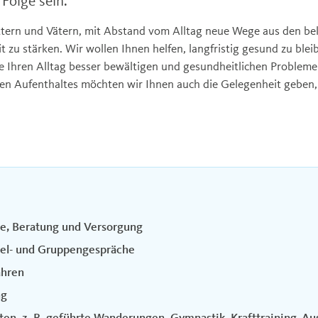
Folge sein.
ttern und Vätern, mit Abstand vom Alltag neue Wege aus den be
 zu stärken. Wir wollen Ihnen helfen, langfristig gesund zu ble
e Ihren Alltag besser bewältigen und gesundheitlichen Problem
en Aufenthaltes möchten wir Ihnen auch die Gelegenheit geben
e, Beratung und Versorgung
zel- und Gruppengespräche
ahren
ng
äten, z. B. geführte Wanderungen, Gymnastik, Krafttraining, Au