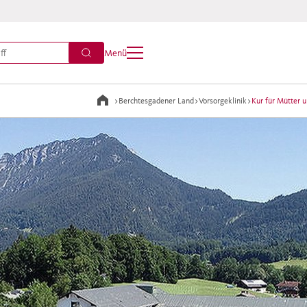
Menü
>
Berchtesgadener Land
>
Vorsorgeklinik
>
Kur für Mütter 