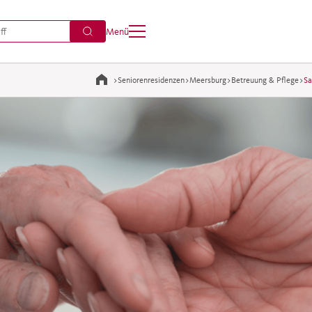
Menü
>
Seniorenresidenzen
>
Meersburg
>
Betreuung & Pflege
>
Sa