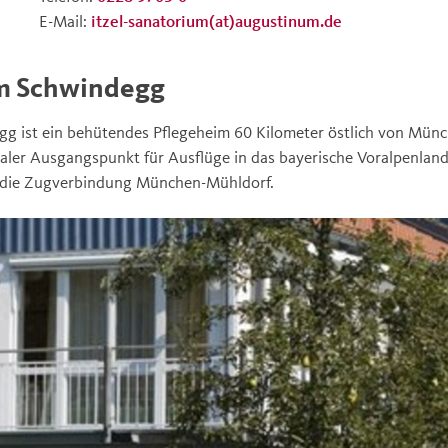
E-Mail:
itzel-sanatorium(at)augustinum.de
m Schwindegg
g ist ein behütendes Pflegeheim 60 Kilometer östlich von Mün
dealer Ausgangspunkt für Ausflüge in das bayerische Voralpenland
 die Zugverbindung München-Mühldorf.