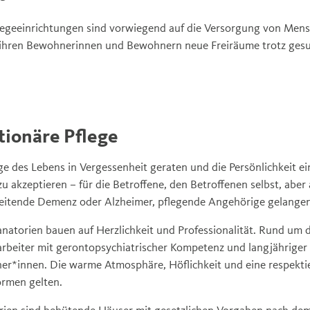
flegeeinrichtungen sind vorwiegend auf die Versorgung von Me
n ihren Bewohnerinnen und Bewohnern neue Freiräume trotz gesu
tionäre Pflege
ge des Lebens in Vergessenheit geraten und die Persönlichkeit e
zu akzeptieren – für die Betroffene, den Betroffenen selbst, aber 
eitende Demenz oder Alzheimer, pflegende Angehörige gelangen 
atorien bauen auf Herzlichkeit und Professionalität. Rund um d
rbeiter mit gerontopsychiatrischer Kompetenz und langjähriger 
r*innen. Die warme Atmosphäre, Höflichkeit und eine respekti
ormen gelten.
ien sind behütende Häuser mit gesetzlichen Vorgaben nach de