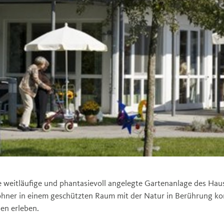
ie weitläufige und phantasievoll angelegte Gartenanlage des Hau
ner in einem geschützten Raum mit der Natur in Berührung ko
nen erleben.