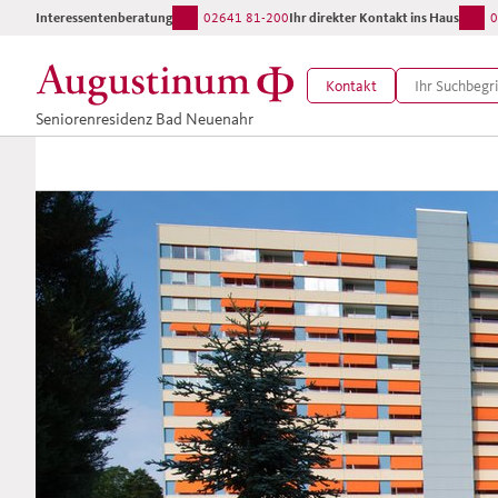
Interessentenberatung:
02641 81-200
Ihr direkter Kontakt ins Haus:
0
Kontakt
Seniorenresidenz Bad Neuenahr
Die Augustinum
Wohnungsbörse
Verfügbare
Wohnungen für
Entschlossene