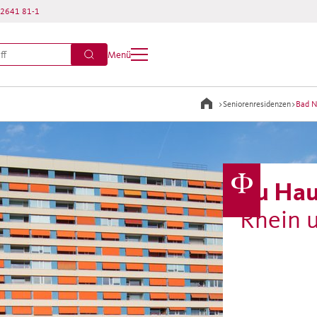
2641 81-1
Menü
>
Seniorenresidenzen
>
Bad N