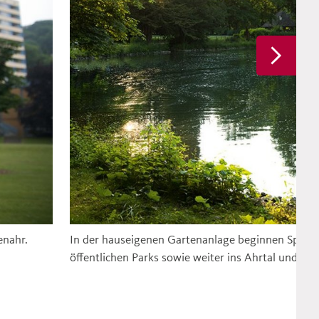
enahr.
In der hauseigenen Gartenanlage beginnen Spazi
öffentlichen Parks sowie weiter ins Ahrtal und in 