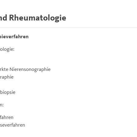
nd Rheumatologie
pieverfahren
ologie:
ärkte Nierensonographie
raphie
biopsie
n:
rfahren
yseverfahren