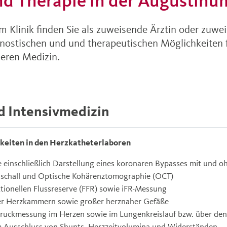
d Therapie in der Augustinum
 Klinik finden Sie als zuweisende Ärztin oder zuwei
agnostischen und und therapeutischen Möglichkeiten f
neren Medizin.
d Intensivmedizin
keiten in den Herzkatheterlaboren
 einschließlich Darstellung eines koronaren Bypasses mit und o
raschall und Optische Kohärenztomographie (OCT)
tionellen Flussreserve (FFR) sowie iFR-Messung
er Herzkammern sowie großer herznaher Gefäße
ruckmessung im Herzen sowie im Lungenkreislauf bzw. über de
 Ausschluss von Shunts, Herzzeitvolumina und Widerständen