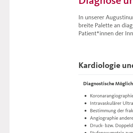
Diagnose un
In unserer Augustinum
breite Palette an di
Patient*innen der In
Kardiologie un
Diagnostische Möglich
Koronarangiographie
Intravaskulärer Ult
Bestimmung der frak
Angiographie ander
Druck- bzw. Doppeld
Stufenoxymetrie zum