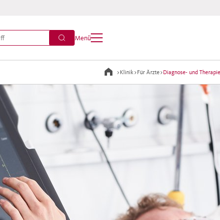
Menü
>
Klinik
>
Für Ärzte
>
Diagnose- und Therapi