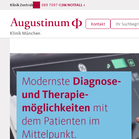
Klinik Zentrale
089 7097-0
|
IM NOTFALL >
Kontakt
Klinik München