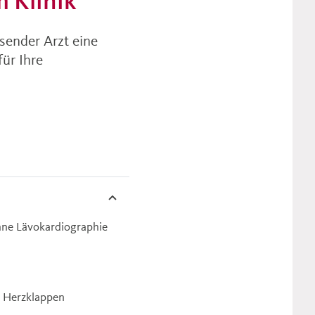
 Klinik
sender Arzt eine
ür Ihre
hne Lävokardiographie
n Herzklappen