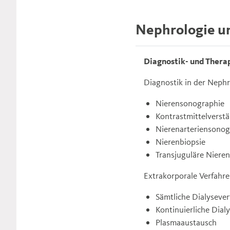
Nephrologie u
Diagnostik- und Thera
Diagnostik in der Nephr
Nierensonographie
Kontrastmittelverst
Nierenarteriensonog
Nierenbiopsie
Transjuguläre Nieren
Extrakorporale Verfahre
Sämtliche Dialyseve
Kontinuierliche Dial
Plasmaaustausch