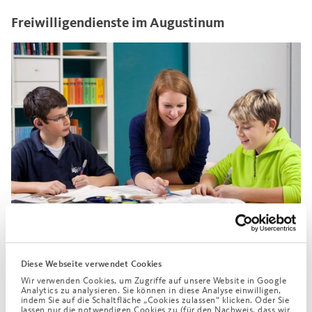
Freiwilligendienste im Augustinum
Die Freiwilligendienste im Augustinum bieten jedes Jahr
Diese Webseite verwendet Cookies
rund 200 Plätze für ein Freiwilliges Soziales Jahr (FSJ) oder
Wir verwenden Cookies, um Zugriffe auf unsere Website in Google
einen Bundesfreiwilligendienst (BFD). Einsatzstellen gibt es
Analytics zu analysieren. Sie können in diese Analyse einwilligen,
indem Sie auf die Schaltfläche „Cookies zulassen“ klicken. Oder Sie
in unseren Seniorenresidenzen in ganz Deutschland, in den
lassen nur die notwendigen Cookies zu (für den Nachweis, dass wir