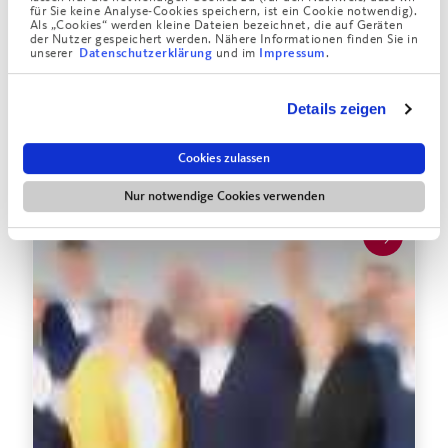
für Sie keine Analyse-Cookies speichern, ist ein Cookie notwendig).
Sanatorien, der Klinik, den heilpädagogischen
Als „Cookies“ werden kleine Dateien bezeichnet, die auf Geräten
der Nutzer gespeichert werden. Nähere Informationen finden Sie in
Einrichtungen und den Schulinternaten des Augustinum.
unserer
und im
.
Datenschutzerklärung
Impressum
Mehr zum Freiwilligendienst
Details zeigen
Cookies zulassen
Mehr zur Augustinum Gruppe
Nur notwendige Cookies verwenden
Mehr zu Aufsichtsrat &
Geschäftsführung >