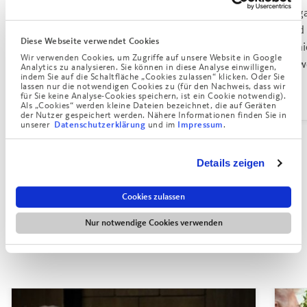
Für die körperliche Fitness gibt es im
Yoga
Augustinum verschiedene Angebote, unter
und 
Diese Webseite verwendet Cookies
Gymnastikkurse mit Übungen im Stehen und
Seni
Wir verwenden Cookies, um Zugriffe auf unsere Website in Google
Sitzgymnastik.
Bew
Analytics zu analysieren. Sie können in diese Analyse einwilligen,
indem Sie auf die Schaltfläche „Cookies zulassen“ klicken. Oder Sie
lassen nur die notwendigen Cookies zu (für den Nachweis, dass wir
für Sie keine Analyse-Cookies speichern, ist ein Cookie notwendig).
Als „Cookies“ werden kleine Dateien bezeichnet, die auf Geräten
der Nutzer gespeichert werden. Nähere Informationen finden Sie in
unserer
und im
.
Datenschutzerklärung
Impressum
Details zeigen
Kurse & Gruppen
Cookies zulassen
Das Freizeitprogramm ermöglicht vielfältige Aktivitäten in
Nur notwendige Cookies verwenden
geselliger Runde.