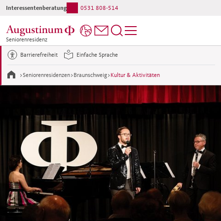
Interessentenberatung:
0531 808-514
Ihr direkter Kontakt ins Haus:
0531 808-0
Seniorenresidenz
Braunschweig
Barrierefreiheit
Einfache Sprache
>
Seniorenresidenzen
>
Braunschweig
>
Kultur & Aktivitäten