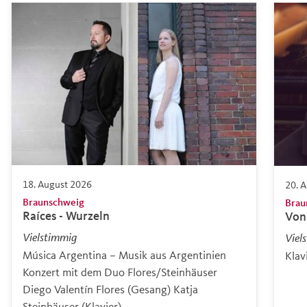
18. August 2026
20. 
Braunschweig
Brau
Raíces - Wurzeln
Von 
Vielstimmig
Viel
Música Argentina – Musik aus Argentinien
Klav
Konzert mit dem Duo Flores/Steinhäuser
Diego Valentín Flores (Gesang) Katja
Steinhäuser (Klavier)