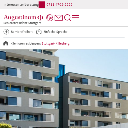
Interessentenberatung:
0711 4702-2222
Ihr direkter Kontakt ins Haus:
0711 58531-0
Seniorenresidenz Stuttgart-
Killesberg
Barrierefreiheit
Einfache Sprache
>
Seniorenresidenzen
>
Stuttgart-Killesberg