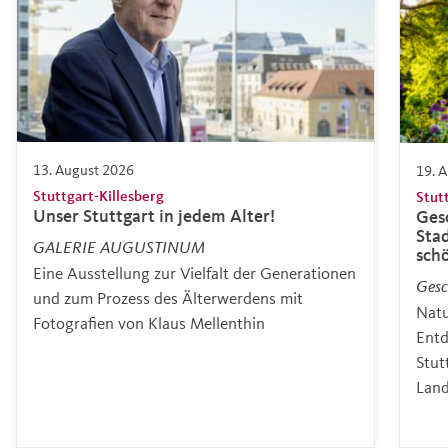
13. August 2026
19. 
Stuttgart-Killesberg
Stut
Unser Stuttgart in jedem Alter!
Gesc
Sta
GALERIE AUGUSTINUM
sch
Eine Ausstellung zur Vielfalt der Generationen
Gesc
und zum Prozess des Älterwerdens mit
Natu
Fotografien von Klaus Mellenthin
Entd
Stut
Land