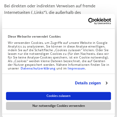
Bei direkten oder indirekten Verweisen auf fremde
Internetseiten („Links“), die außerhalb des
Verantwortungsbereiches der Augustinum Stiftung liegen,
würde eine Haftungsverpflichtung ausschließlich in dem
Fall in Kraft treten, in dem die Augustinum Stiftung von den
Diese Webseite verwendet Cookies
Inhalten Kenntnis hat und es ihr technisch möglich und
Wir verwenden Cookies, um Zugriffe auf unsere Website in Google
zumutbar wäre, die Nutzung im Falle rechtswidriger Inhalte
Analytics zu analysieren. Sie können in diese Analyse einwilligen,
indem Sie auf die Schaltfläche „Cookies zulassen“ klicken. Oder Sie
zu verhindern. Die Augustinum Stiftung erklärt daher
lassen nur die notwendigen Cookies zu (für den Nachweis, dass wir
ausdrücklich, dass zum Zeitpunkt der Linksetzung die
für Sie keine Analyse-Cookies speichern, ist ein Cookie notwendig).
Als „Cookies“ werden kleine Dateien bezeichnet, die auf Geräten
entsprechenden verlinkten Seiten frei von illegalen Inhalten
der Nutzer gespeichert werden. Nähere Informationen finden Sie in
unserer
und im
.
Datenschutzerklärung
Impressum
waren. Die Augustinum Stiftung hat keinerlei Einfluss auf
die aktuelle und zukünftige Gestaltung und auf die Inhalte
Details zeigen
der gelinkten / verknüpften Seiten. Deshalb distanziert sich
die Augustinum Stiftung hiermit ausdrücklich von allen
Cookies zulassen
Inhalten aller gelinkten / verknüpften Seiten, die nach der
Linksetzung verändert wurden. Diese Feststellung gilt für
Nur notwendige Cookies verwenden
alle innerhalb des eigenen Internetangebotes gesetzten
Links und Verweise sowie für Fremdeinträge in von der