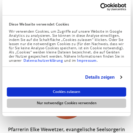
Unser buntes Kulturprogramm unterhält, informiert, macht
neugierig, weckt und schafft schöne Erinnerungen.
Diese Webseite verwendet Cookies
Gleichzeitig bietet es einen Rahmen für ein geselliges
Wir verwenden Cookies, um Zugriffe auf unsere Website in Google
Miteinander. Auch Gäste von außerhalb sind dazu herzlich
Analytics zu analysieren. Sie können in diese Analyse einwilligen,
indem Sie auf die Schaltfläche „Cookies zulassen“ klicken. Oder Sie
eingeladen.
lassen nur die notwendigen Cookies zu (für den Nachweis, dass wir
für Sie keine Analyse-Cookies speichern, ist ein Cookie notwendig).
Als „Cookies“ werden kleine Dateien bezeichnet, die auf Geräten
Telefon
089 3858-6700
der Nutzer gespeichert werden. Nähere Informationen finden Sie in
E-Mail
anne.merten(at)augustinum.de
unserer
und im
.
Datenschutzerklärung
Impressum
Details zeigen
Cookies zulassen
Nur notwendige Cookies verwenden
Pfarrerin Elke Wewetzer, evangelische Seelsorgerin