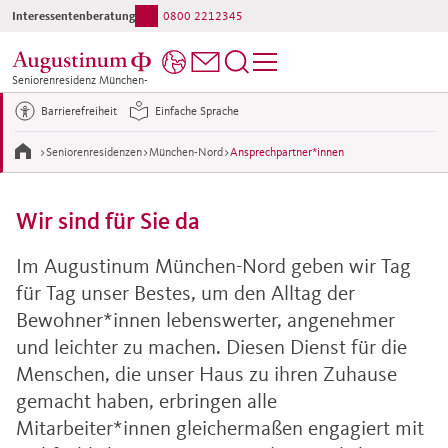
Interessentenberatung:
0800 2212345
Ihr direkter Kontakt ins Haus:
089 3858-0
Seniorenresidenz München-
Nord
Barrierefreiheit
Einfache Sprache
>
Seniorenresidenzen
>
München-Nord
>
Ansprechpartner*innen
Wir sind für Sie da
Im Augustinum München-Nord geben wir Tag
für Tag unser Bestes, um den Alltag der
Bewohner*innen lebenswerter, angenehmer
und leichter zu machen. Diesen Dienst für die
Menschen, die unser Haus zu ihren Zuhause
gemacht haben, erbringen alle
Mitarbeiter*innen gleichermaßen engagiert mit