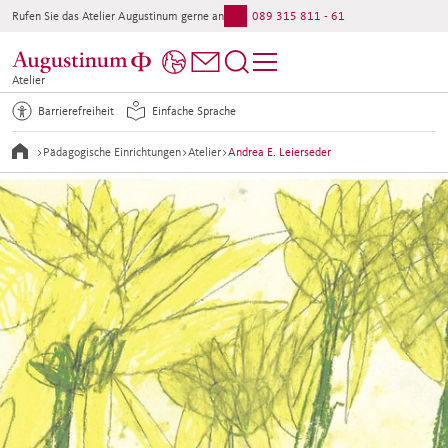
Rufen Sie das Atelier Augustinum gerne an:
089 315 811 - 61
Atelier
Barrierefreiheit
Einfache Sprache
>
Pädagogische Einrichtungen
>
Atelier
>
Andrea E. Leierseder