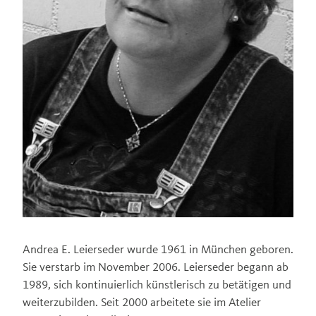
Andrea E. Leierseder wurde 1961 in München geboren.
Sie verstarb im November 2006. Leierseder begann ab
1989, sich kontinuierlich künstlerisch zu betätigen und
weiterzubilden. Seit 2000 arbeitete sie im Atelier