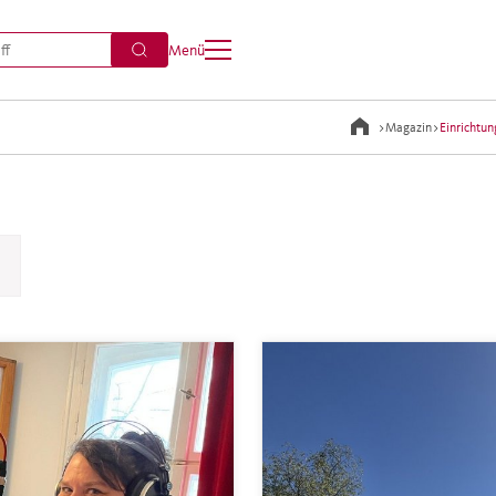
Menü
>
Magazin
>
Einrichtu