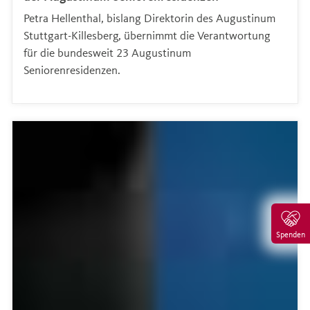
Petra Hellenthal, bislang Direktorin des Augustinum
Stuttgart-Killesberg, übernimmt die Verantwortung
für die bundesweit 23 Augustinum
Seniorenresidenzen.
Spenden