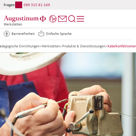
Fragen?
089 315 81-169
Werkstätten
Barrierefreiheit
Einfache Sprache
ädagogische Einrichtungen
>
Werkstätten
>
Produkte & Dienstleistungen
>
Kabelkonfektionie