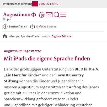
Interessentenberatung:
0800 2212345
Gruppe
Barrierefreiheit
Einfache Sprache
>
Gruppe
>
Spenden
>
Fördermagazin
>
Digitale Teilhabe
Augustinum Tagesstätte
Mit iPads die eigene Sprache finden
Dank der großzügigen Unterstützung von
BILD hilft e.V.
„Ein Herz für Kinder“
und der
Town & Country
Stiftung
können die Kinder und Jugendlichen in
unseren Augustinum Tagesstätten seit Anfang des Jahres
gezielt mit 70 iPads in der Kommunikation und
Sprachentwicklung gefördert werden. Kinder
und Jugendliche mit geistiger Behinderung verstehen