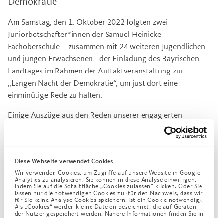
Demokratie"
Am Samstag, den 1. Oktober 2022 folgten zwei
Juniorbotschafter*innen der Samuel-Heinicke-
Fachoberschule – zusammen mit 24 weiteren Jugendlichen
und jungen Erwachsenen - der Einladung des Bayrischen
Landtages im Rahmen der Auftaktveranstaltung zur
„Langen Nacht der Demokratie“, um just dort eine
einminütige Rede zu halten.
Einige Auszüge aus den Reden unserer engagierten
Juniorbotschafter*innen:
„Ich bin der Meinung, dass in einer Demokratie versucht
werden sollte, alle Gruppen einer Gesellschaft zu
Diese Webseite verwendet Cookies
repräsentieren.
Wir verwenden Cookies, um Zugriffe auf unsere Website in Google
Analytics zu analysieren. Sie können in diese Analyse einwilligen,
Die Landtage und der Bundestag sind das Herz unserer
indem Sie auf die Schaltfläche „Cookies zulassen“ klicken. Oder Sie
lassen nur die notwendigen Cookies zu (für den Nachweis, dass wir
Demokratie.“
für Sie keine Analyse-Cookies speichern, ist ein Cookie notwendig).
Als „Cookies“ werden kleine Dateien bezeichnet, die auf Geräten
(Ronja Riebel)
der Nutzer gespeichert werden. Nähere Informationen finden Sie in