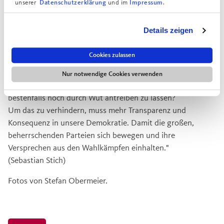
unserer
und im
.
Datenschutzerklärung
Impressum
"Was bedeutet Demokratie für mich?
Nun, was sollte Sie für mich bedeuten?
Details zeigen
Am Ende ist es doch egal, an welcher Stelle ich mein Kreuz
setze, denn es bleibt ja trotzdem alles wie gehabt. Posten
Cookies zulassen
werden verteilt und das fröhliche Lobbyieren geht weiter.
Wäre es da nicht einfacher, zuhause zu bleiben, apathisch
Nur notwendige Cookies verwenden
die Nachrichten zu verfolgen, sich zu beschweren und sich
bestenfalls noch durch Wut antreiben zu lassen?
Um das zu verhindern, muss mehr Transparenz und
Konsequenz in unsere Demokratie. Damit die großen,
beherrschenden Parteien sich bewegen und ihre
Versprechen aus den Wahlkämpfen einhalten."
(Sebastian Stich)
Fotos von Stefan Obermeier.