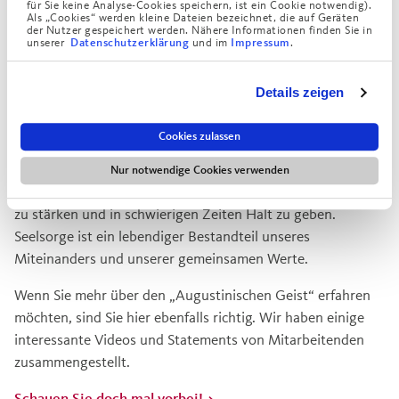
für Sie keine Analyse-Cookies speichern, ist ein Cookie notwendig).
Es schadet
Müssen Seelsorgerinnen an Gott glauben?
Als „Cookies“ werden kleine Dateien bezeichnet, die auf Geräten
zumindest nicht.
der Nutzer gespeichert werden. Nähere Informationen finden Sie in
unserer
und im
.
Datenschutzerklärung
Impressum
Besser ist es.
Haben Seelsorgerinnen Humor?
Auf der Seite
Seelsorge für alle
finden Sie ausführliche
Details zeigen
Antworten auf diese und weitere Fragen.
Cookies zulassen
Die Seite bietet auch konkrete Einblicke in die praktische
Umsetzung der Seelsorge im Augustinum. Sie trägt dazu
Nur notwendige Cookies verwenden
bei, das seelische Wohlbefinden zu fördern, Gemeinschaft
zu stärken und in schwierigen Zeiten Halt zu geben.
Seelsorge ist ein lebendiger Bestandteil unseres
Miteinanders und unserer gemeinsamen Werte.
Wenn Sie mehr über den „Augustinischen Geist“ erfahren
möchten, sind Sie hier ebenfalls richtig. Wir haben einige
interessante Videos und Statements von Mitarbeitenden
zusammengestellt.
Schauen Sie doch mal vorbei!