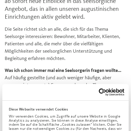
ab sofort neue Einblicke in das seelsorgliche
Angebot, das in allen unseren augustinischen
Einrichtungen aktiv gelebt wird.
Die Seite richtet sich an alle, die sich für das Thema
Seelsorge interessieren: Bewohner, Mitarbeiter, Klienten,
Patienten und alle, die mehr über die vielfältigen
Möglichkeiten der seelsorglichen Unterstützung und
Begleitung erfahren möchten.
Was ich schon immer mal eine Seelsorgerin fragen wollte…
Auf häufig gestellte (und auch weniger häufige, aber
genauso interessante) Fragen rund um das Thema
Seelsorge geben wir kurze, verständliche Antworten. Hier
eine kleine Auswahl:
Diese Webseite verwendet Cookies
Muss ich an Gott glauben oder Mitglied einer Kirche
Wir verwenden Cookies, um Zugriffe auf unsere Website in Google
Nein.
sein, wenn ich mich an eine Seelsorgerin wende?
Analytics zu analysieren. Sie können in diese Analyse einwilligen,
indem Sie auf die Schaltfläche „Cookies zulassen“ klicken. Oder Sie
Jederzeit.
Wann wende ich mich an die Seelsorge?
lassen nur die notwendigen Cookies zu (für den Nachweis, dass wir