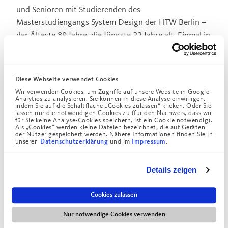
und Senioren mit Studierenden des
Masterstudiengangs System Design der HTW Berlin –
der Älteste 89 Jahre, die Jüngste 22 Jahre alt. Einmal in
der Woche arbeiteten sie gemeinsam an KI-
Alltagsanwendungen. Apps und Tablets stellte das
Projekt „Digital mobil im Alter“ zur Verfügung, eine
Diese Webseite verwendet Cookies
Initiative der Stiftung Digitale Chancen und von O2
Wir verwenden Cookies, um Zugriffe auf unsere Website in Google
Telefónica.
Analytics zu analysieren. Sie können in diese Analyse einwilligen,
indem Sie auf die Schaltfläche „Cookies zulassen“ klicken. Oder Sie
lassen nur die notwendigen Cookies zu (für den Nachweis, dass wir
Im Living-Lab-Ansatz von HumanIQ übernehmen
für Sie keine Analyse-Cookies speichern, ist ein Cookie notwendig).
Als „Cookies“ werden kleine Dateien bezeichnet, die auf Geräten
Studierende die Rolle von KI-Mentoren. Die
der Nutzer gespeichert werden. Nähere Informationen finden Sie in
unserer
und im
.
Datenschutzerklärung
Impressum
Seniorinnen und Senioren bringen ihre eigenen Fragen,
Erfahrungen und Bedürfnisse ein und prägen so
unmittelbar, wie generative KI-Anwendungen erklärt
Details zeigen
und weiterentwickelt werden. „Die Generation 60+ mit
ihrem Wissen und ihrer Erfahrung wird eingebunden in
Cookies zulassen
die digitale Entwicklung, junge Studierende lernen mit
Nur notwendige Cookies verwenden
und von den Älteren. Die Senior:innen werden so zum