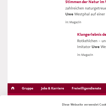
Stimmen der Natur im 
zahlreichen naturgetreue
Uwe
Westphal
auf einer
Funktion ... “ … ganz n
in: Magazin
Augustinum! Dr.
Uwe
W
tätig. Heute lebt er sein
Klangerlebnis d
Abendkasse erhältlich. 
Rotkehlchen – un
Imitator
Uwe
We
wie ein Hirsch od
in: Magazin
faszinierenden G
Bei einem unterh
Gruppe
Jobs & Karriere
Freiwilligendienste
Diese Webseite verwendet Cook