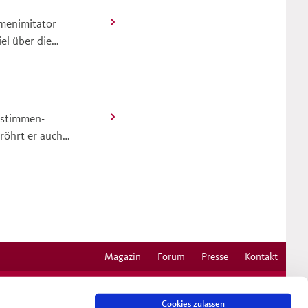
mmenimitator
el über die
e des
im Naturschutz
 an der
erstimmen-
röhrt er auch
 lauter. Solche
icht auf Vögel.
Magazin
Forum
Presse
Kontakt
Cookies zulassen