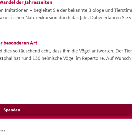
Wandel der Jahreszeiten
n Imitationen – begleitet Sie der bekannte Biologe und Tiersti
 akustischen Naturexkursion durch das Jahr. Dabei erfahren Sie vi
ach dem gleichlautenden Jahresmotto 2026 der Seniorenresidenzn
estphal
ist Diplom-Biologe und war fast 20 Jahre hauptamtlich 
e ... zahlreicher Bücher, Audio-CDs und Online-Kurse. Karten sind
er besonderen Art
Foto:
Uwe
Westphal
d dies so täuschend echt, dass ihm die Vögel antworten. Der Ti
stphal
hat rund 130 heimische Vögel im Repertoire. Auf Wunsch 
er quakt ... Zwitschern in höhere Frequenzen oder singen einfach
eschichten hat
Westphal
viele auf Lager. Und er beschränkt sich n
altsamen Auftritt im Augustinum
Spenden
ies