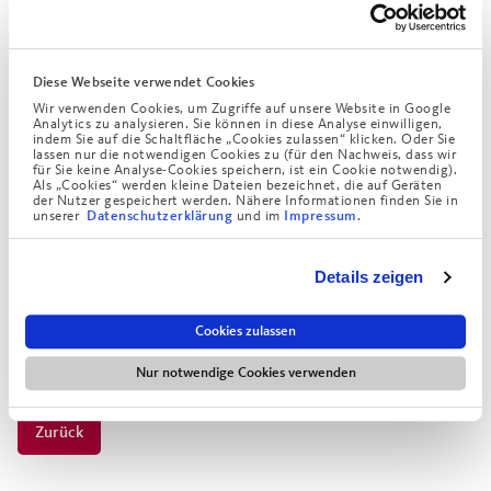
Vorklasse 10V und einige Abiturient*innen der
Samuel-Heinicke-Fachoberschule nach Danzig.
Begleitet von Ruth Stegmann und Jutta Behnke, machten
Diese Webseite verwendet Cookies
sich die Schüler*innen in Danzig und Torun auf die Suche
Wir verwenden Cookies, um Zugriffe auf unsere Website in Google
Analytics zu analysieren. Sie können in diese Analyse einwilligen,
nach den Spuren der deutschen
indem Sie auf die Schaltfläche „Cookies zulassen“ klicken. Oder Sie
lassen nur die notwendigen Cookies zu (für den Nachweis, dass wir
Vergangenheit. Stadtführungen sowie ein Besuch im
für Sie keine Analyse-Cookies speichern, ist ein Cookie notwendig).
Als „Cookies“ werden kleine Dateien bezeichnet, die auf Geräten
Museum Solidarnosc lieferten den nötigen fachlichen Input.
der Nutzer gespeichert werden. Nähere Informationen finden Sie in
Selbstredend kam auch die bilaterale Begegnung nicht zu
unserer
und im
.
Datenschutzerklärung
Impressum
kurz. Gefördert wurde das Projekt vom Deutsch-Polnischen
Jugendwerk. Wir sagen herzlichen Dank und freuen uns auf
Details zeigen
den Gegenbesuch der polnischen Gruppe im Oktober in
München.
Cookies zulassen
Nur notwendige Cookies verwenden
Zurück