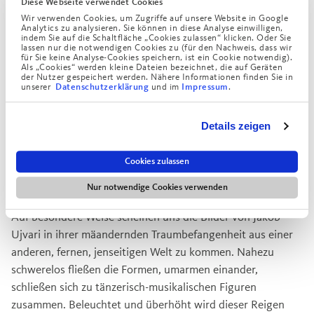
Diese Webseite verwendet Cookies
Das vielschichtige künstlerische Werk von Ujvari ist von
Wir verwenden Cookies, um Zugriffe auf unsere Website in Google
Analytics zu analysieren. Sie können in diese Analyse einwilligen,
einem eigenständigen grafisch-linearen Stil geprägt. Mit
indem Sie auf die Schaltfläche „Cookies zulassen“ klicken. Oder Sie
seinen wenigen kräftig gezogenen Linien werden zunächst
lassen nur die notwendigen Cookies zu (für den Nachweis, dass wir
für Sie keine Analyse-Cookies speichern, ist ein Cookie notwendig).
einige klare Formen frei Hand direkt auf das indische
Als „Cookies“ werden kleine Dateien bezeichnet, die auf Geräten
der Nutzer gespeichert werden. Nähere Informationen finden Sie in
Büttenpapier geworfen oder in eine Radierplatte geritzt.
unserer
und im
.
Datenschutzerklärung
Impressum
Dabei bevorzugt Jakob Ujvari abstrakte Formgebilde, die
sich manchmal über das gesamte Blatt wuchernd
Details zeigen
ausbreiten und meist ineinander verschlungen sind. So
verschmelzen die einzelnen Formen zu einem einheitlichen
Cookies zulassen
Ganzen, das mittels der durchgängigen, rhythmischen
Binnenzeichnung fest zusammengehalten wird.
Nur notwendige Cookies verwenden
Auf besondere Weise scheinen uns die Bilder von Jakob
Ujvari in ihrer mäandernden Traumbefangenheit aus einer
anderen, fernen, jenseitigen Welt zu kommen. Nahezu
schwerelos fließen die Formen, umarmen einander,
schließen sich zu tänzerisch-musikalischen Figuren
zusammen. Beleuchtet und überhöht wird dieser Reigen