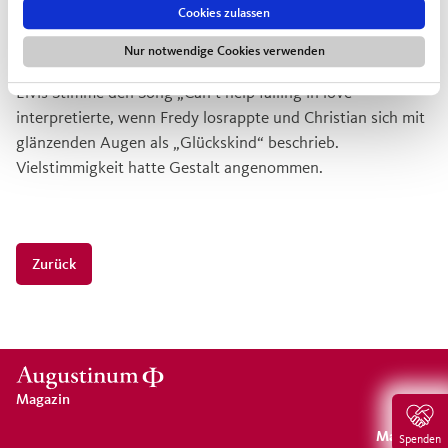
Cookies zulassen
Im Augustinum Schweinfurt schwappte eine Welle großer
Emotionen in den Zuschauerraum, wenn es in den Songs
Nur notwendige Cookies verwenden
immer wieder um die Liebe ging, wenn Manuel mit tiefer
Elvis-Stimme den Song „Can’t help falling in love“
interpretierte, wenn Fredy losrappte und Christian sich mit
glänzenden Augen als „Glückskind“ beschrieb.
Vielstimmigkeit hatte Gestalt angenommen.
Zurück
Magazin
Magazin
Spenden