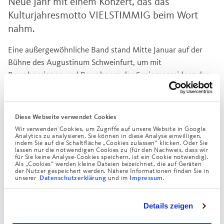
Neue Jahr mit einem Konzert, das das
Kulturjahresmotto VIELSTIMMIG beim Wort
nahm.
Eine außergewöhnliche Band stand Mitte Januar auf der
Bühne des Augustinum Schweinfurt, um mit
Bewohnerinnen und Bewohnern der Seniorenresidenz das
neue Jahr zu begrüßen. „Mosaik“ ist lebendes Beispiel für
die Kraft der Musik, die besondere Menschen in
besonderen Lebenslagen eint. Verschiedenheit und
Diese Webseite verwendet Cookies
Individualität schließen sich nicht aus, sondern fügen sich
Wir verwenden Cookies, um Zugriffe auf unsere Website in Google
Analytics zu analysieren. Sie können in diese Analyse einwilligen,
in der Vielstimmigkeit zu einem – Mosaik. Seit 13 Jahren
indem Sie auf die Schaltfläche „Cookies zulassen“ klicken. Oder Sie
machen die Bandmitglieder miteinander Musik, und das
lassen nur die notwendigen Cookies zu (für den Nachweis, dass wir
für Sie keine Analyse-Cookies speichern, ist ein Cookie notwendig).
ganz wörtlich: „einfach mal machen“, ohne zu wissen, wohin
Als „Cookies“ werden kleine Dateien bezeichnet, die auf Geräten
der Nutzer gespeichert werden. Nähere Informationen finden Sie in
sie der Weg führt. Mittlerweile können sie von unzähligen
unserer
und im
.
Datenschutzerklärung
Impressum
Auftritten, von einem Treffen mit Peter Maffay, einem
Auftritt bei Dieter Bohlen und Songs berichten, die in den
Details zeigen
sozialen Medien viral gegangen sind.