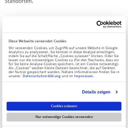
Standorten.
Zum Start des neuen Schuljahrs stand die
Heilpädagogische Tagesstätte (HPT) Bad Tölz-
Wolfratshausen vor einem Neubeginn:
Diese Webseite verwendet Cookies
Wir verwenden Cookies, um Zugriffe auf unsere Website in Google
Analytics zu analysieren. Sie können in diese Analyse einwilligen,
Die Münchner Augustinum Gruppe ist der neue Partner für
indem Sie auf die Schaltfläche „Cookies zulassen“ klicken. Oder Sie
Kinder, Eltern und Mitarbeitende sowie für den Bezirk
lassen nur die notwendigen Cookies zu (für den Nachweis, dass wir
für Sie keine Analyse-Cookies speichern, ist ein Cookie notwendig).
Oberbayern als Kostenträger der Einrichtung. Bei einer
Als „Cookies“ werden kleine Dateien bezeichnet, die auf Geräten
der Nutzer gespeichert werden. Nähere Informationen finden Sie in
Feier in den Räumen der HPT wünschten der
unserer
und im
.
Datenschutzerklärung
Impressum
stellvertretende Bezirkstagspräsident Michael Asam und
der verantwortliche Geschäftsführer des Augustinum, Dr.
Details zeigen
Matthias Heidler, den Mitarbeitenden einen guten Start
zum Wohle der betreuten Kinder und Jugendlichen. Martin
Cookies zulassen
Fiechtner, Leiter der HPT Bad Tölz nahm die Wünsche
stellvertretend gern im Beisein von Helmut Roth, Bezirk
Nur notwendige Cookies verwenden
Oberbayern, entgegen.