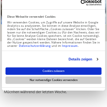
Diese Webseite verwendet Cookies
Wir verwenden Cookies, um Zugriffe auf unsere Website in Google
Analytics zu analysieren. Sie können in diese Analyse einwilligen,
indem Sie auf die Schaltfläche „Cookies zulassen“ klicken. Oder Sie
lassen nur die notwendigen Cookies zu (für den Nachweis, dass wir
für Sie keine Analyse-Cookies speichern, ist ein Cookie notwendig).
Als „Cookies“ werden kleine Dateien bezeichnet, die auf Geräten
der Nutzer gespeichert werden. Nähere Informationen finden Sie in
unserer
und im
.
Datenschutzerklärung
Impressum
Wolfgang Albrecht, Augustinum München-Nord
Details zeigen
Das Bild hinter Türchen Nr. 11 wurde von Wolfgang
Albrecht aus unserem Augustinum München-Nord gemalt.
Cookies zulassen
Herr Albrecht ist leidenschaftlicher Radfahrer und malt seit
20 Jahren gerne Aquarelle. Da liegt das gezeigte Motiv
Nur notwendige Cookies verwenden
natürlich auf der Hand - besonders nach dem Schneefall in
Mücnhen während der letzten Woche.